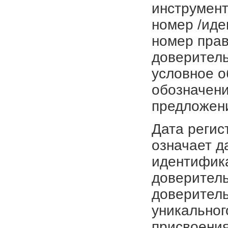
инструмент
номер /иде
номер прав
доверитель
условное о
обозначени
предложен
Дата регис
означает д
идентифика
доверитель
доверитель
уникальног
присвоения