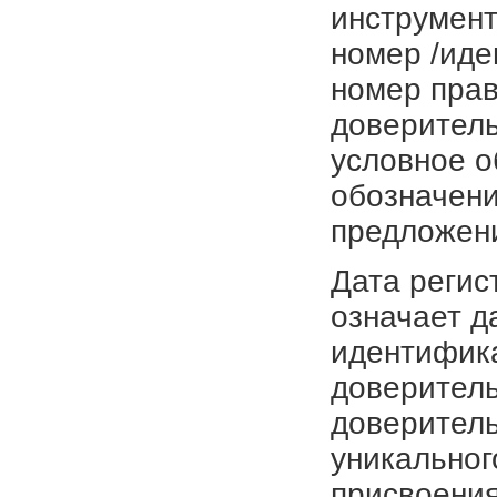
инструмент
номер /иде
номер прав
доверитель
условное о
обозначени
предложен
Дата регис
означает д
идентифика
доверитель
доверитель
уникальног
присвоения