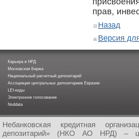
присвоения
прав, инве
Назад
Версия для
Карьера в НРД
Московская Биржа
Национальный расчетный депозитарий
Ассоциация центральных депозитариев Евразии
LEI-коды
Электронное голосование
Nsddata
Небанковская кредитная организ
депозитарий» (НКО АО НРД) – це