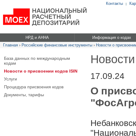
Контакты
Кар
|
НРД и АННА
Информация о кодах
Главная
›
Российские финансовые инструменты
›
Новости о присвоении
Новости
База данных по международным
кодам
Новости о присвоении кодов ISIN
17.09.24
Услуги
Процедура присвоения кодов
О присв
Документы, тарифы
"ФосАгро
Небанковск
"Националь