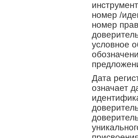
инструмент
номер /иде
номер прав
доверитель
условное о
обозначени
предложен
Дата регис
означает д
идентифика
доверитель
доверитель
уникальног
присвоения