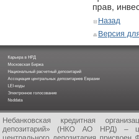
прав, инве
Назад
Версия для
Карьера в НРД
Московская Биржа
Национальный расчетный депозитарий
Ассоциация центральных депозитариев Евразии
LEI-коды
Электронное голосование
Nsddata
Небанковская кредитная организ
депозитарий» (НКО АО НРД) – це
центрального депозитария присвоен 