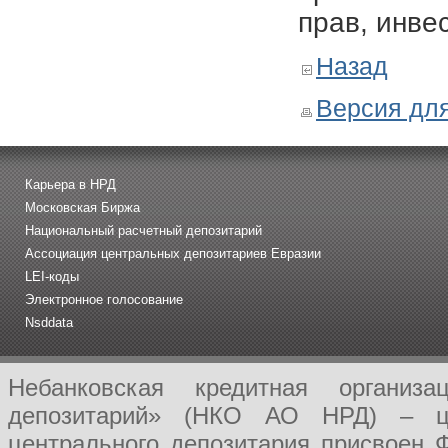
прав, инве
Назад
Версия для
Карьера в НРД
Московская Биржа
Национальный расчетный депозитарий
Ассоциация центральных депозитариев Евразии
LEI-коды
Электронное голосование
Nsddata
Небанковская кредитная организ
депозитарий» (НКО АО НРД) – це
центрального депозитария присвоен 