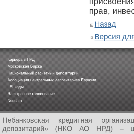
присвоения
прав, инве
Назад
Версия для
Карьера в НРД
Московская Биржа
Национальный расчетный депозитарий
Ассоциация центральных депозитариев Евразии
LEI-коды
Электронное голосование
Nsddata
Небанковская кредитная организ
депозитарий» (НКО АО НРД) – це