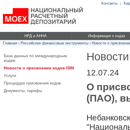
Контакты
Кар
|
НРД и АННА
Информация о кодах
Главная
›
Российские финансовые инструменты
›
Новости о присвоении
Новости
База данных по международным
кодам
Новости о присвоении кодов ISIN
12.07.24
Услуги
Процедура присвоения кодов
О присво
Документы, тарифы
(ПАО), в
Небанковск
"Националь