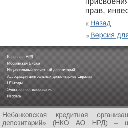
присвоения
прав, инве
Назад
Версия для
Карьера в НРД
Московская Биржа
Национальный расчетный депозитарий
Ассоциация центральных депозитариев Евразии
LEI-коды
Электронное голосование
Nsddata
Небанковская кредитная организ
депозитарий» (НКО АО НРД) – це