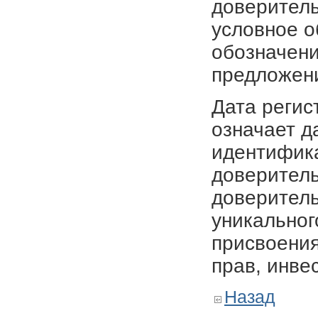
доверитель
условное о
обозначени
предложен
Дата регис
означает д
идентифика
доверитель
доверитель
уникальног
присвоения
прав, инве
Назад