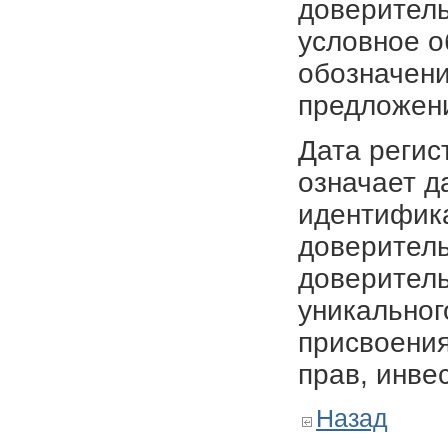
доверитель
условное о
обозначени
предложен
Дата регис
означает д
идентифика
доверитель
доверитель
уникальног
присвоения
прав, инве
Назад