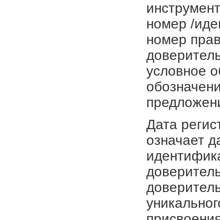
инструмент
номер /иде
номер прав
доверитель
условное о
обозначени
предложен
Дата регис
означает д
идентифика
доверитель
доверитель
уникальног
присвоения