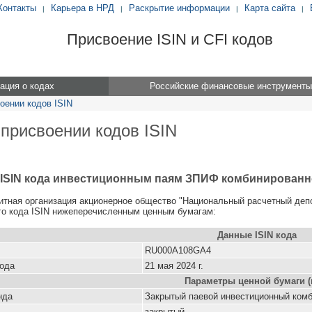
Контакты
Карьера в НРД
Раскрытие информации
Карта сайта
|
|
|
|
Присвоение ISIN и CFI кодов
ция о кодах
Российские финансовые инструменты
оении кодов ISIN
 присвоении кодов ISIN
 ISIN кода инвестиционным паям ЗПИФ комбинирован
итная организация акционерное общество "Национальный расчетный деп
о кода ISIN нижеперечисленным ценным бумагам:
Данные ISIN кода
RU000A108GA4
кода
21 мая 2024 г.
Параметры ценной бумаги (
нда
Закрытый паевой инвестиционный ком
закрытый