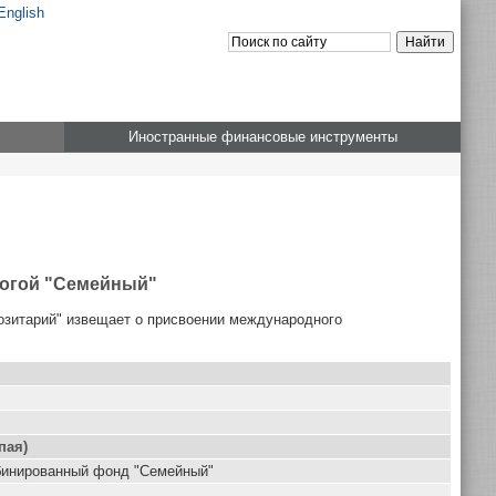
English
Иностранные финансовые инструменты
ногой "Семейный"
озитарий" извещает о присвоении международного
пая)
бинированный фонд "Семейный"