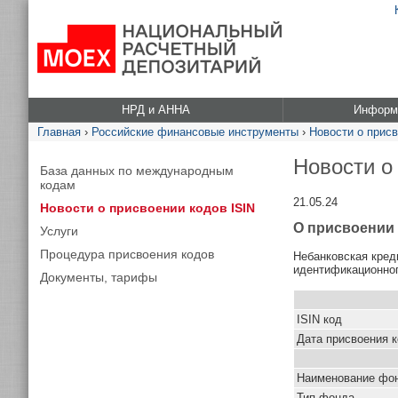
НРД и АННА
Информа
Главная
›
Российские финансовые инструменты
›
Новости о присв
Новости о
База данных по международным
кодам
21.05.24
Новости о присвоении кодов ISIN
О присвоении
Услуги
Процедура присвоения кодов
Небанковская кред
идентификационног
Документы, тарифы
ISIN код
Дата присвоения 
Наименование фо
Тип фонда