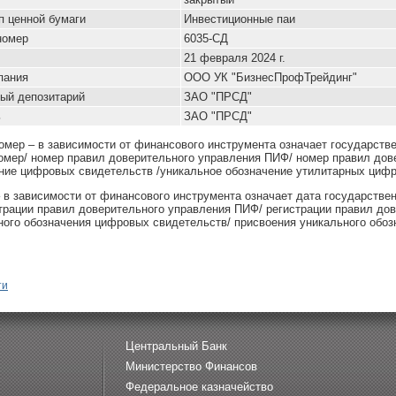
ип ценной бумаги
Инвестиционные паи
номер
6035-СД
21 февраля 2024 г.
пания
ООО УК "БизнесПрофТрейдинг"
ый депозитарий
ЗАО "ПРСД"
ь
ЗАО "ПРСД"
омер – в зависимости от финансового инструмента означает государств
омер/ номер правил доверительного управления ПИФ/ номер правил дов
ние цифровых свидетельств /уникальное обозначение утилитарных цифр
– в зависимости от финансового инструмента означает дата государстве
страции правил доверительного управления ПИФ/ регистрации правил до
ного обозначения цифровых свидетельств/ присвоения уникального обоз
ти
Центральный Банк
Министерство Финансов
Федеральное казначейство