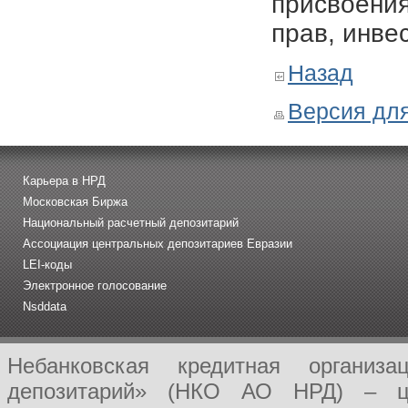
присвоения
прав, инве
Назад
Версия для
Карьера в НРД
Московская Биржа
Национальный расчетный депозитарий
Ассоциация центральных депозитариев Евразии
LEI-коды
Электронное голосование
Nsddata
Небанковская кредитная организ
депозитарий» (НКО АО НРД) – це