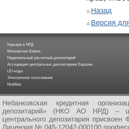
Назад
Версия для
Карьера в НРД
Московская Биржа
Национальный расчетный депозитарий
Ассоциация центральных депозитариев Евразии
LEI-коды
Электронное голосование
Nsddata
Небанковская кредитная организ
депозитарий» (НКО АО НРД) – це
центрального депозитария присвоен 
Лицензия № 045-12042-000100 професс