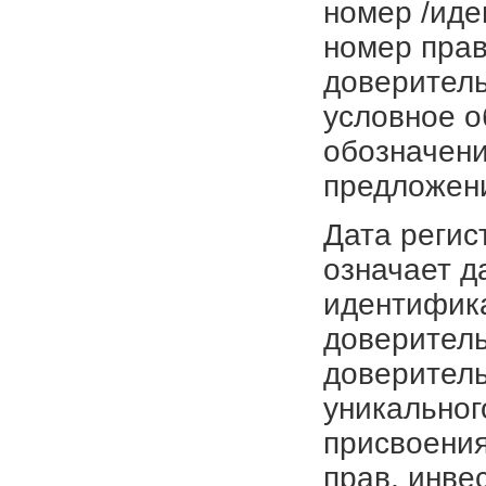
номер /иде
номер прав
доверитель
условное о
обозначени
предложен
Дата регис
означает д
идентифика
доверитель
доверитель
уникальног
присвоения
прав, инве