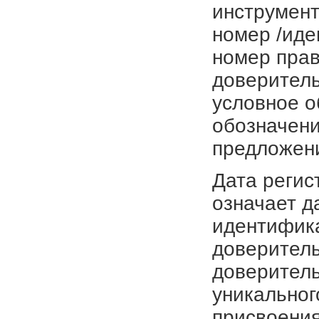
инструмент
номер /иде
номер прав
доверитель
условное о
обозначени
предложен
Дата регис
означает д
идентифика
доверитель
доверитель
уникальног
присвоения