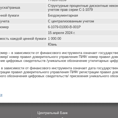
Cтруктурные процентные дисконтные неко
уска/транша
учетом прав серии C-1-1079
нной бумаги
Бездокументарная
/учета
С централизованным учетом
номер
6-1079-01000-B-001P
15 апреля 2024 г.
мость каждой ценной бумаги
1 000.00
Юань
омер – в зависимости от финансового инструмента означает государств
омер/ номер правил доверительного управления ПИФ/ номер правил дов
ние цифровых свидетельств /уникальное обозначение утилитарных цифр
– в зависимости от финансового инструмента означает дата государстве
страции правил доверительного управления ПИФ/ регистрации правил до
ного обозначения цифровых свидетельств/ присвоения уникального обоз
ти
Центральный Банк