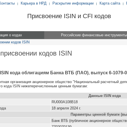
Контакты
Карьера в НРД
Раскрытие информации
Карта сайта
|
|
|
|
Присвоение ISIN и CFI кодов
ция о кодах
Российские финансовые инструменты
оении кодов ISIN
 присвоении кодов ISIN
ISIN кода облигациям Банка ВТБ (ПАО), выпуск 6-1079-
итная организация акционерное общество "Национальный расчетный деп
о кода ISIN нижеперечисленным ценным бумагам:
Данные ISIN кода
RU000A108B18
кода
18 апреля 2024 г.
Параметры ценной бумаги (вы
Банк ВТБ (публичное акционерное обществ
7702070139