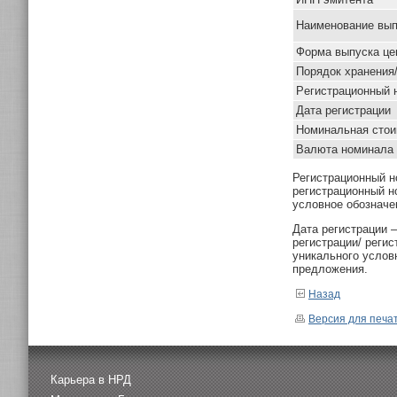
Наименование вып
Форма выпуска це
Порядок хранения
Pегистрационный 
Дата регистрации
Номинальная стои
Валюта номинала
Регистрационный н
регистрационный н
условное обозначе
Дата регистрации 
регистрации/ реги
уникального услов
предложения.
Назад
Версия для печа
Карьера в НРД