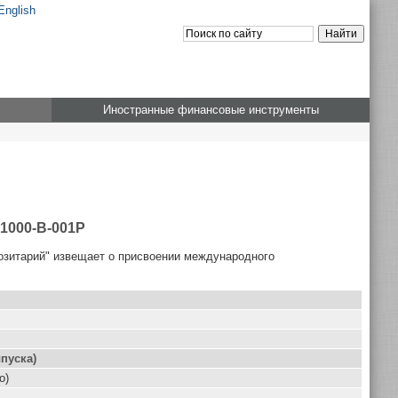
English
Иностранные финансовые инструменты
01000-B-001P
озитарий" извещает о присвоении международного
пуска)
о)