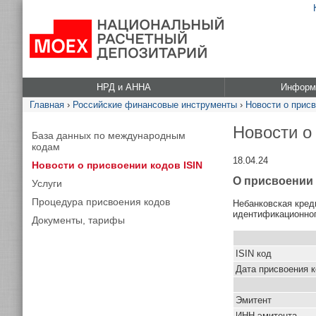
НРД и АННА
Информа
Главная
›
Российские финансовые инструменты
›
Новости о присв
Новости о
База данных по международным
кодам
18.04.24
Новости о присвоении кодов ISIN
О присвоении 
Услуги
Процедура присвоения кодов
Небанковская кред
идентификационног
Документы, тарифы
ISIN код
Дата присвоения 
Эмитент
ИНН эмитента