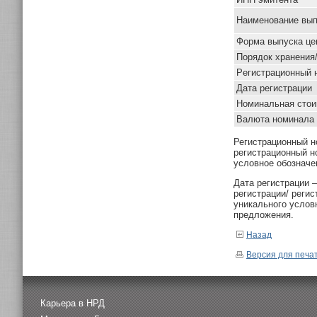
Наименование вып
Форма выпуска це
Порядок хранения
Pегистрационный 
Дата регистрации
Номинальная стои
Валюта номинала
Регистрационный н
регистрационный н
условное обозначе
Дата регистрации 
регистрации/ реги
уникального услов
предложения.
Назад
Версия для печа
Карьера в НРД