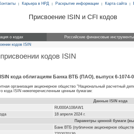
Контакты
Карьера в НРД
Раскрытие информации
Карта сайта
|
|
|
|
Присвоение ISIN и CFI кодов
ция о кодах
Российские финансовые инструменты
оении кодов ISIN
 присвоении кодов ISIN
ISIN кода облигациям Банка ВТБ (ПАО), выпуск 6-1074-
итная организация акционерное общество "Национальный расчетный деп
о кода ISIN нижеперечисленным ценным бумагам:
Данные ISIN кода
RU000A108AW1
кода
18 апреля 2024 г.
Параметры ценной бумаги (вы
Банк ВТБ (публичное акционерное обществ
7702070139