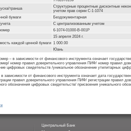
Cтруктурные процентные дисконтные неко
уска/транша
учетом прав серии C-1-1074
нной бумаги
Бездокументарная
/учета
С централизованным учетом
номер
6-1074-01000-B-001P
15 апреля 2024 г.
мость каждой ценной бумаги
1 000.00
Юань
омер – в зависимости от финансового инструмента означает государств
омер/ номер правил доверительного управления ПИФ/ номер правил дов
ние цифровых свидетельств /уникальное обозначение утилитарных цифр
– в зависимости от финансового инструмента означает дата государстве
страции правил доверительного управления ПИФ/ регистрации правил до
ного обозначения цифровых свидетельств/ присвоения уникального обоз
ти
Центральный Банк