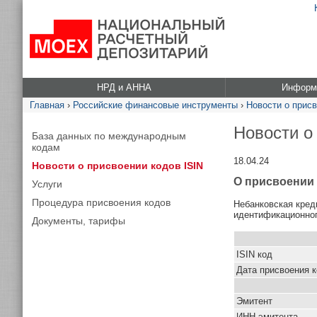
НРД и АННА
Информа
Главная
›
Российские финансовые инструменты
›
Новости о присв
Новости о
База данных по международным
кодам
18.04.24
Новости о присвоении кодов ISIN
О присвоении 
Услуги
Процедура присвоения кодов
Небанковская кред
идентификационног
Документы, тарифы
ISIN код
Дата присвоения 
Эмитент
ИНН эмитента