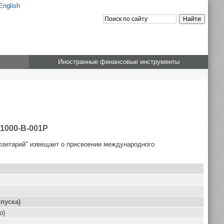
English
Иностранные финансовые инструменты
01000-B-001P
озитарий" извещает о присвоении международного
пуска)
о)