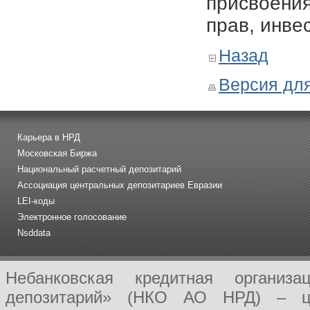
присвоения
прав, инве
Назад
Версия для
Карьера в НРД
Московская Биржа
Национальный расчетный депозитарий
Ассоциация центральных депозитариев Евразии
LEI-коды
Электронное голосование
Nsddata
Небанковская кредитная организ
депозитарий» (НКО АО НРД) – це