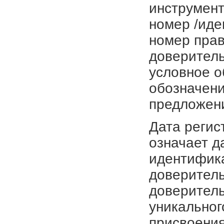
инструмент
номер /иде
номер прав
доверитель
условное о
обозначени
предложен
Дата регис
означает д
идентифика
доверитель
доверитель
уникальног
присвоения