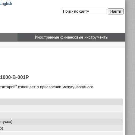
English
Иностранные финансовые инструменты
01000-B-001P
озитарий" извещает о присвоении международного
пуска)
о)