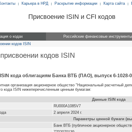
Контакты
Карьера в НРД
Раскрытие информации
Карта сайта
|
|
|
|
Присвоение ISIN и CFI кодов
ция о кодах
Российские финансовые инструменты
оении кодов ISIN
 присвоении кодов ISIN
ISIN кода облигациям Банка ВТБ (ПАО), выпуск 6-1028-
итная организация акционерное общество "Национальный расчетный деп
о кода ISIN нижеперечисленным ценным бумагам:
Данные ISIN кода
RU000A1085V7
кода
2 апреля 2024 г.
Параметры ценной бумаги (вы
Банк ВТБ (публичное акционерное обществ
7702070139