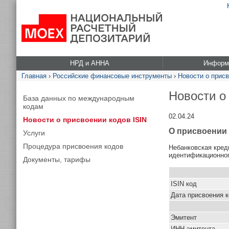
НРД и АННА
Информа
Главная
›
Российские финансовые инструменты
›
Новости о присв
Новости о
База данных по международным
кодам
02.04.24
Новости о присвоении кодов ISIN
О присвоении 
Услуги
Процедура присвоения кодов
Небанковская кред
идентификационног
Документы, тарифы
ISIN код
Дата присвоения 
Эмитент
ИНН эмитента