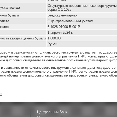
Cтруктурные процентные неконвертируемы
уска/транша
серии C-1-1028
нной бумаги
Бездокументарная
/учета
С централизованным учетом
номер
6-1028-01000-B-001P
1 апреля 2024 г.
мость каждой ценной бумаги
1 000.00
Рубли
омер – в зависимости от финансового инструмента означает государств
омер/ номер правил доверительного управления ПИФ/ номер правил дов
ние цифровых свидетельств /уникальное обозначение утилитарных цифр
– в зависимости от финансового инструмента означает дата государстве
страции правил доверительного управления ПИФ/ регистрации правил до
ного обозначения цифровых свидетельств/ присвоения уникального обоз
ти
Центральный Банк