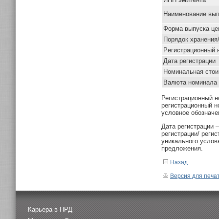
Наименование вып
Форма выпуска це
Порядок хранения
Pегистрационный 
Дата регистрации
Номинальная стои
Валюта номинала
Регистрационный н
регистрационный н
условное обозначе
Дата регистрации 
регистрации/ реги
уникального услов
предложения.
Назад
Версия для печа
Карьера в НРД