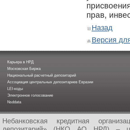
присвоения
прав, инве
Назад
Версия для
Карьера в НРД
Московская Биржа
Национальный расчетный депозитарий
Ассоциация центральных депозитариев Евразии
LEI-коды
Электронное голосование
Nsddata
Небанковская кредитная организ
депозитарий» (НКО АО НРД) – це