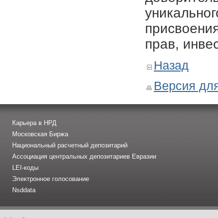
уникальног
присвоения
прав, инве
Назад
Версия для
Карьера в НРД
Московская Биржа
Национальный расчетный депозитарий
Ассоциация центральных депозитариев Евразии
LEI-коды
Электронное голосование
Nsddata