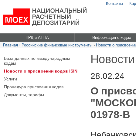
Контакты
Кар
|
НРД и АННА
Информация о кодах
Главная
›
Российские финансовые инструменты
›
Новости о присвоении
Новости
База данных по международным
кодам
Новости о присвоении кодов ISIN
28.02.24
Услуги
Процедура присвоения кодов
О присв
Документы, тарифы
"МОСКОВ
01978-B
Небанковск