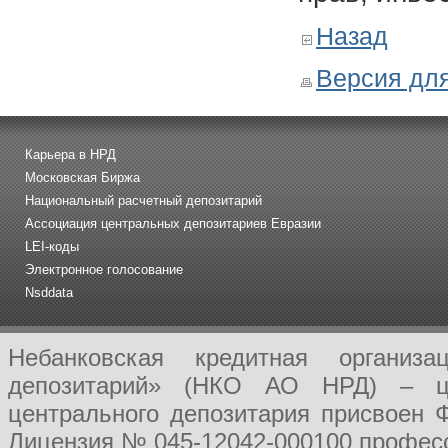
Назад
Версия для
Карьера в НРД
Московская Биржа
Национальный расчетный депозитарий
Ассоциация центральных депозитариев Евразии
LEI-коды
Электронное голосование
Nsddata
Небанковская кредитная организ
депозитарий» (НКО АО НРД) – це
центрального депозитария присвоен 
Лицензия № 045-12042-000100 професс