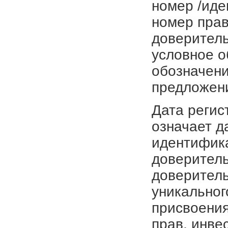
номер /иде
номер прав
доверитель
условное о
обозначени
предложен
Дата регис
означает д
идентифика
доверитель
доверитель
уникальног
присвоения
прав, инве