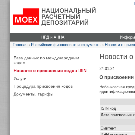
НРД и АННА
Информа
Главная
›
Российские финансовые инструменты
›
Новости о присв
Новости о
База данных по международным
кодам
24.01.24
Новости о присвоении кодов ISIN
О присвоении 
Услуги
Процедура присвоения кодов
Небанковская кред
идентификационно
Документы, тарифы
ISIN код
Дата присвоения 
Эмитент
ИНН эмитента