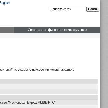
English
Иностранные финансовые инструменты
озитарий" извещает о присвоении международного
ество "Московская Биржа ММВБ-РТС"