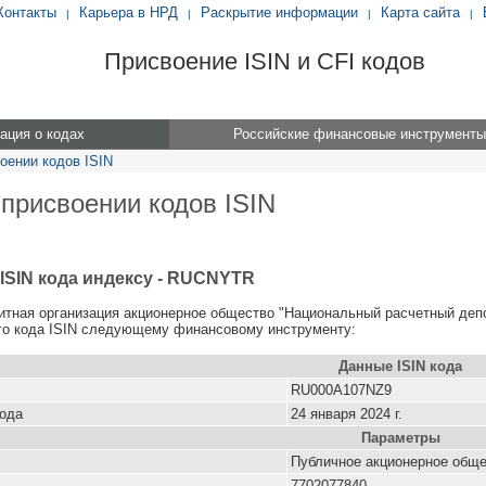
Контакты
Карьера в НРД
Раскрытие информации
Карта сайта
|
|
|
|
Присвоение ISIN и CFI кодов
ция о кодах
Российские финансовые инструменты
оении кодов ISIN
 присвоении кодов ISIN
ISIN кода индексу - RUCNYTR
итная организация акционерное общество "Национальный расчетный деп
го кода ISIN следующему финансовому инструменту:
Данные ISIN кода
RU000A107NZ9
кода
24 января 2024 г.
Параметры
Публичное акционерное общ
7702077840