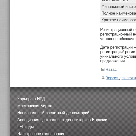
Финансовый инстр
Полное наименова
Краткое наименов
Регистрационный н
регистрационный н
условное обозначе
Дата регистрации 
регистрации/ реги
уникального услов
предложения.
Назад
Версия для печа
Карьера в НРД
Московская Биржа
Национальный расчетный депозитарий
Ассоциация центральных депозитариев Евразии
LEI-коды
Электронное голосование