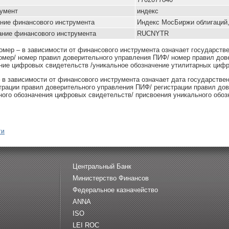
умент
индекс
ние финансового инструмента
Индекс МосБиржи облигаций
ание финансового инструмента
RUCNYTR
омер – в зависимости от финансового инструмента означает государств
омер/ номер правил доверительного управления ПИФ/ номер правил дов
ние цифровых свидетельств /уникальное обозначение утилитарных цифр
– в зависимости от финансового инструмента означает дата государстве
страции правил доверительного управления ПИФ/ регистрации правил до
ного обозначения цифровых свидетельств/ присвоения уникального обоз
ти
Центральный Банк
Министерство Финансов
Федеральное казначейство
ANNA
ISO
LEI ROC