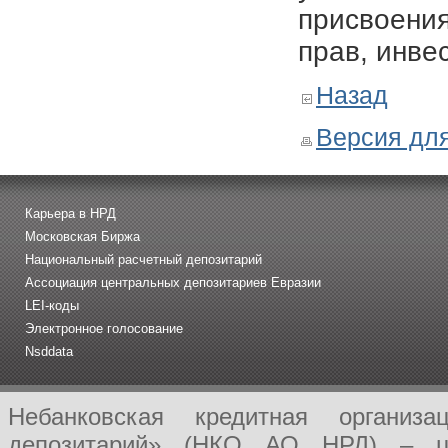
присвоения
прав, инве
Назад
Версия для
Карьера в НРД
Московская Биржа
Национальный расчетный депозитарий
Ассоциация центральных депозитариев Евразии
LEI-коды
Электронное голосование
Nsddata
Небанковская кредитная организ
депозитарий» (НКО АО НРД) – це