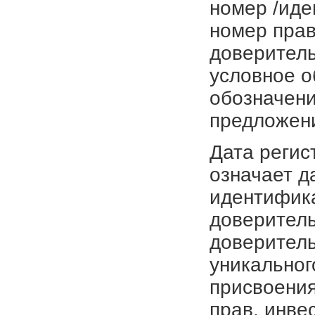
номер /иде
номер прав
доверитель
условное о
обозначени
предложен
Дата регис
означает д
идентифика
доверитель
доверитель
уникальног
присвоения
прав, инве