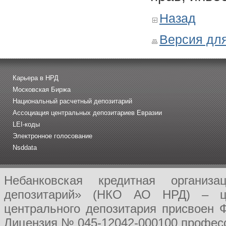
Назад
Версия для
Карьера в НРД
Московская Биржа
Национальный расчетный депозитарий
Ассоциация центральных депозитариев Евразии
LEI-коды
Электронное голосование
Nsddata
Небанковская кредитная организ
депозитарий» (НКО АО НРД) – це
центрального депозитария присвоен 
Лицензия № 045-12042-000100 професс