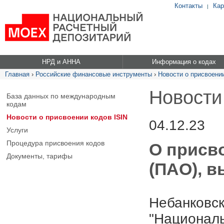
Контакты
Кар
|
НРД и АННА
Информация о кодах
Главная
›
Российские финансовые инструменты
›
Новости о присвоении
Новости
База данных по международным
кодам
Новости о присвоении кодов ISIN
04.12.23
Услуги
Процедура присвоения кодов
О присво
Документы, тарифы
(ПАО), в
Небанковск
"Националь