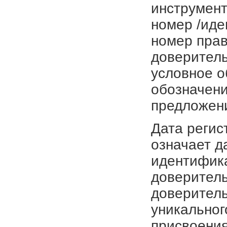
инструмент
номер /иде
номер прав
доверитель
условное о
обозначени
предложен
Дата регис
означает д
идентифика
доверитель
доверитель
уникальног
присвоения