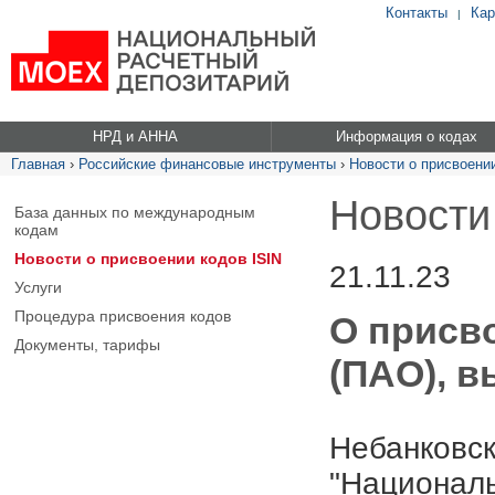
Контакты
Кар
|
НРД и АННА
Информация о кодах
Главная
›
Российские финансовые инструменты
›
Новости о присвоении
Новости
База данных по международным
кодам
Новости о присвоении кодов ISIN
21.11.23
Услуги
Процедура присвоения кодов
О присво
Документы, тарифы
(ПАО), в
Небанковск
"Националь