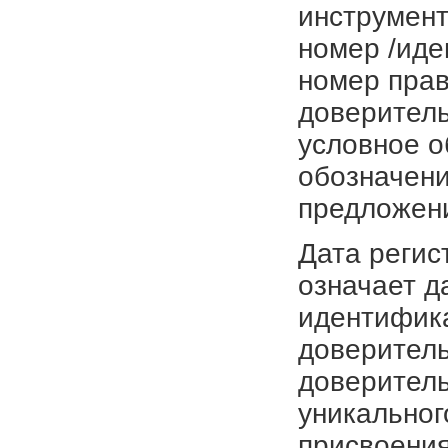
инструмент
номер /иде
номер прав
доверитель
условное о
обозначени
предложен
Дата регис
означает д
идентифика
доверитель
доверитель
уникальног
присвоения