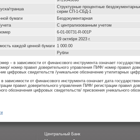
Структурные процентные бездокументарны
уска/транша
серии СП-1-СБД-1
нной бумаги
Бездокументарная
/учета
С централизованным учетом
номер
6-01-00731-R-001P
19 октября 2023 г.
мость каждой ценной бумаги
1 000.00
Рубли
омер – в зависимости от финансового инструмента означает государств
омер/ номер правил доверительного управления ПИФ/ номер правил дов
ние цифровых свидетельств /уникальное обозначение утилитарных цифр
– в зависимости от финансового инструмента означает дата государстве
страции правил доверительного управления ПИФ/ регистрации правил до
ного обозначения цифровых свидетельств/ присвоения уникального обоз
ти
Центральный Банк