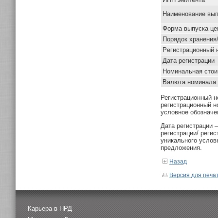
Наименование вып
Форма выпуска це
Порядок хранения
Pегистрационный 
Дата регистрации
Номинальная стои
Валюта номинала
Регистрационный н
регистрационный н
условное обозначе
Дата регистрации 
регистрации/ реги
уникального услов
предложения.
Назад
Версия для печа
Карьера в НРД