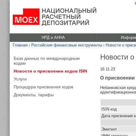
НРД и АННА
Информа
Главная
›
Российские финансовые инструменты
›
Новости о присв
Новости о
База данных по международным
кодам
16.11.23
Новости о присвоении кодов ISIN
О присвоении 
Услуги
Процедура присвоения кодов
Небанковская кред
идентификационног
Документы, тарифы
ISIN код
Дата присвоения 
Эмитент
ИНН эмитента