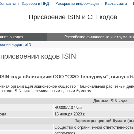
Контакты
Карьера в НРД
Раскрытие информации
Карта сайта
|
|
|
|
Присвоение ISIN и CFI кодов
ция о кодах
Российские финансовые инструменты
оении кодов ISIN
 присвоении кодов ISIN
ISIN кода облигациям ООО "СФО Теллуриум", выпуск 6-
итная организация акционерное общество "Национальный расчетный деп
о кода ISIN нижеперечисленным ценным бумагам:
Данные ISIN кода
RU000A1077Z5
кода
15 ноября 2023 г.
Параметры ценной бумаги (вы
Общество с ограниченной ответственност
9729343098