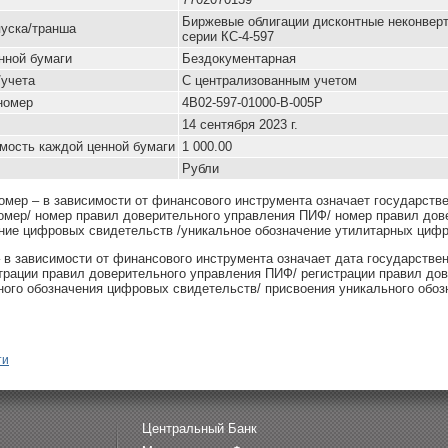
Биржевые облигации дисконтные неконвер
уска/транша
серии КС-4-597
нной бумаги
Бездокументарная
/учета
С централизованным учетом
номер
4B02-597-01000-B-005P
14 сентября 2023 г.
мость каждой ценной бумаги
1 000.00
Рубли
омер – в зависимости от финансового инструмента означает государств
омер/ номер правил доверительного управления ПИФ/ номер правил дов
ние цифровых свидетельств /уникальное обозначение утилитарных цифр
– в зависимости от финансового инструмента означает дата государстве
страции правил доверительного управления ПИФ/ регистрации правил до
ного обозначения цифровых свидетельств/ присвоения уникального обоз
ти
Центральный Банк