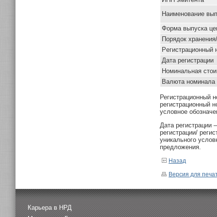
Наименование вып
Форма выпуска це
Порядок хранения
Pегистрационный 
Дата регистрации
Номинальная стои
Валюта номинала
Регистрационный н
регистрационный н
условное обозначе
Дата регистрации 
регистрации/ реги
уникального услов
предложения.
Назад
Версия для печа
Карьера в НРД