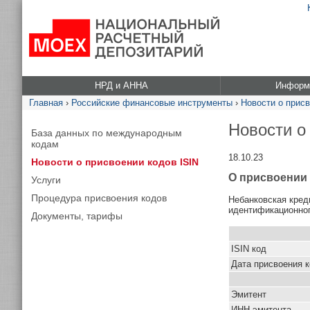
НРД и АННА
Информа
Главная
›
Российские финансовые инструменты
›
Новости о присв
Новости о
База данных по международным
кодам
18.10.23
Новости о присвоении кодов ISIN
О присвоении 
Услуги
Процедура присвоения кодов
Небанковская кред
идентификационног
Документы, тарифы
ISIN код
Дата присвоения 
Эмитент
ИНН эмитента