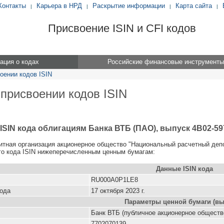
Контакты
Карьера в НРД
Раскрытие информации
Карта сайта
|
|
|
|
Присвоение ISIN и CFI кодов
ция о кодах
Российские финансовые инструменты
оении кодов ISIN
 присвоении кодов ISIN
ISIN кода облигациям Банка ВТБ (ПАО), выпуск 4B02-59
итная организация акционерное общество "Национальный расчетный деп
о кода ISIN нижеперечисленным ценным бумагам:
Данные ISIN кода
RU000A0P1LE8
кода
17 октября 2023 г.
Параметры ценной бумаги (вы
Банк ВТБ (публичное акционерное обществ
7702070139