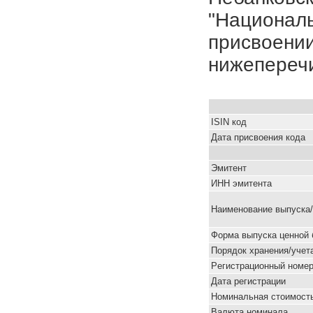
"Националь
присвоении
нижепереч
ISIN код
Дата присвоения кода
Эмитент
ИНН эмитента
Наименование выпуска
Форма выпуска ценной 
Порядок хранения/учет
Pегистрационный номе
Дата регистрации
Номинальная стоимость
Валюта номинала