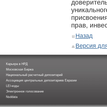
доверитель
уникальног
присвоения
прав, инве
Назад
Версия для
Карьера в НРД
Московская Биржа
Национальный расчетный депозитарий
Ассоциация центральных депозитариев Евразии
LEI-коды
Электронное голосование
Nsddata