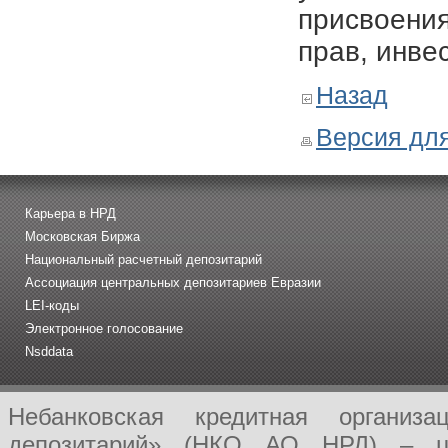
присвоения
прав, инве
Назад
Версия для
Карьера в НРД
Московская Биржа
Национальный расчетный депозитарий
Ассоциация центральных депозитариев Евразии
LEI-коды
Электронное голосование
Nsddata
Небанковская кредитная организ
депозитарий» (НКО АО НРД) – це