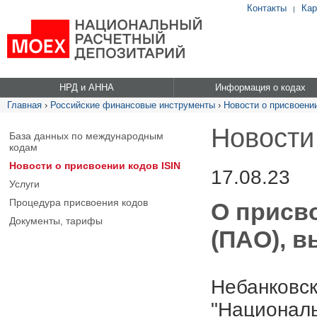
Контакты
Кар
|
НРД и АННА
Информация о кодах
Главная
›
Российские финансовые инструменты
›
Новости о присвоении
Новости
База данных по международным
кодам
Новости о присвоении кодов ISIN
17.08.23
Услуги
Процедура присвоения кодов
О присво
Документы, тарифы
(ПАО), в
Небанковск
"Националь