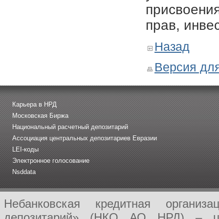
присвоения
прав, инве
Назад
Версия для
Карьера в НРД
Московская Биржа
Национальный расчетный депозитарий
Ассоциация центральных депозитариев Евразии
LEI-коды
Электронное голосование
Nsddata
Небанковская кредитная организ
депозитарий» (НКО АО НРД) – це