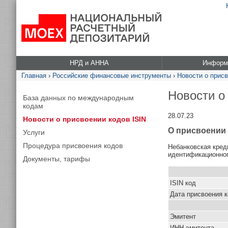
НРД и АННА
Информа
Главная
›
Российские финансовые инструменты
›
Новости о присв
Новости о
База данных по международным
кодам
28.07.23
Новости о присвоении кодов ISIN
О присвоении 
Услуги
Процедура присвоения кодов
Небанковская кред
идентификационног
Документы, тарифы
ISIN код
Дата присвоения 
Эмитент
ИНН эмитента