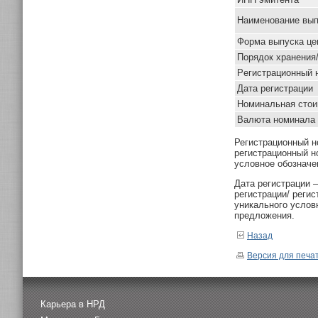
Наименование вып
Форма выпуска це
Порядок хранения
Pегистрационный 
Дата регистрации
Номинальная стои
Валюта номинала
Регистрационный н
регистрационный н
условное обозначе
Дата регистрации 
регистрации/ реги
уникального услов
предложения.
Назад
Версия для печа
Карьера в НРД