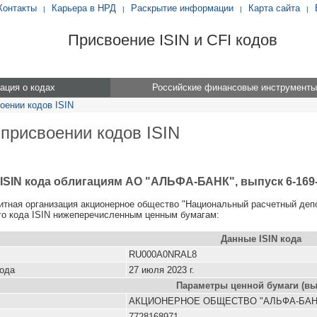
Контакты
Карьера в НРД
Раскрытие информации
Карта сайта
|
|
|
|
Присвоение ISIN и CFI кодов
ция о кодах
Российские финансовые инструменты
оении кодов ISIN
 присвоении кодов ISIN
ISIN кода облигациям АО "АЛЬФА-БАНК", выпуск 6-169
итная организация акционерное общество "Национальный расчетный деп
о кода ISIN нижеперечисленным ценным бумагам:
Данные ISIN кода
RU000A0NRAL8
кода
27 июля 2023 г.
Параметры ценной бумаги (вы
АКЦИОНЕРНОЕ ОБЩЕСТВО "АЛЬФА-БАН
7728168971