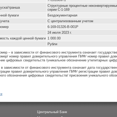
Структурные процентные неконвертируемы
уска/транша
серии С-1-169
нной бумаги
Бездокументарная
/учета
С централизованным учетом
номер
6-169-01326-B-001P
24 июля 2023 г.
мость каждой ценной бумаги
1 000.00
Рубли
омер – в зависимости от финансового инструмента означает государств
омер/ номер правил доверительного управления ПИФ/ номер правил дов
ние цифровых свидетельств /уникальное обозначение утилитарных цифр
– в зависимости от финансового инструмента означает дата государстве
страции правил доверительного управления ПИФ/ регистрации правил до
ного обозначения цифровых свидетельств/ присвоения уникального обоз
ти
Центральный Банк