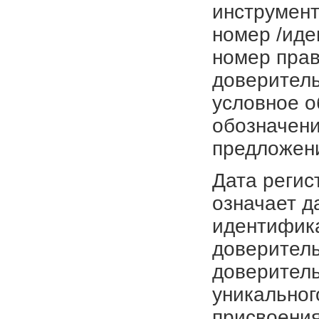
инструмент
номер /иде
номер прав
доверитель
условное о
обозначени
предложен
Дата регис
означает д
идентифика
доверитель
доверитель
уникальног
присвоения