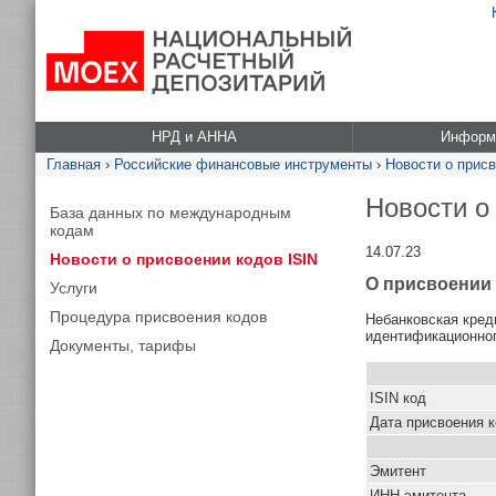
НРД и АННА
Информа
Главная
›
Российские финансовые инструменты
›
Новости о присв
Новости о
База данных по международным
кодам
14.07.23
Новости о присвоении кодов ISIN
О присвоении 
Услуги
Процедура присвоения кодов
Небанковская кред
идентификационног
Документы, тарифы
ISIN код
Дата присвоения 
Эмитент
ИНН эмитента