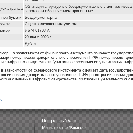
Облигации структурные бездокументарные с централизова
уска/транша
залоговым обеспечением процентные
нной бумаги
Бездокументарная
/учета
С централизованным учетом
номер
6-574-01793-А
29 июня 2023 г.
Рубли
омер – в зависимости от финансового инструмента означает государств
омер/ номер правил доверительного управления ПИФ/ номер правил дов
ние цифровых свидетельств /уникальное обозначение утилитарных цифр
– в зависимости от финансового инструмента означает дата государстве
страции правил доверительного управления ПИФ/ регистрации правил до
ного обозначения цифровых свидетельств/ присвоения уникального обоз
ти
Центральный Банк
Министерство Финансов