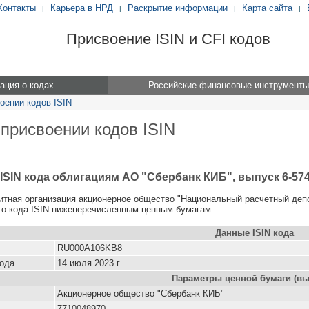
Контакты
Карьера в НРД
Раскрытие информации
Карта сайта
|
|
|
|
Присвоение ISIN и CFI кодов
ция о кодах
Российские финансовые инструменты
оении кодов ISIN
 присвоении кодов ISIN
ISIN кода облигациям АО "Сбербанк КИБ", выпуск 6-574
итная организация акционерное общество "Национальный расчетный деп
о кода ISIN нижеперечисленным ценным бумагам:
Данные ISIN кода
RU000A106KB8
кода
14 июля 2023 г.
Параметры ценной бумаги (вы
Акционерное общество "Сбербанк КИБ"
7710048970