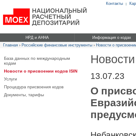
Контакты
Кар
|
НРД и АННА
Информация о кодах
Главная
›
Российские финансовые инструменты
›
Новости о присвоении
Новости
База данных по международным
кодам
Новости о присвоении кодов ISIN
13.07.23
Услуги
Процедура присвоения кодов
О присво
Документы, тарифы
Евразийс
предусм
Небанковск