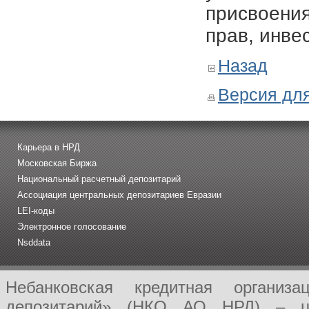
присвоения
прав, инве
Назад
Версия для
Карьера в НРД
Московская Биржа
Национальный расчетный депозитарий
Ассоциация центральных депозитариев Евразии
LEI-коды
Электронное голосование
Nsddata
Небанковская кредитная организ
депозитарий» (НКО АО НРД) – це