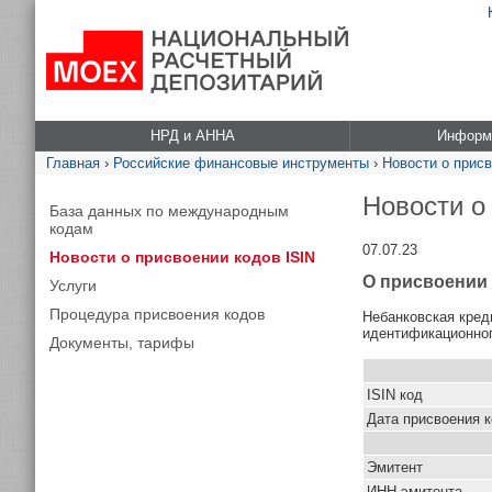
НРД и АННА
Информа
Главная
›
Российские финансовые инструменты
›
Новости о присв
Новости о
База данных по международным
кодам
07.07.23
Новости о присвоении кодов ISIN
О присвоении 
Услуги
Процедура присвоения кодов
Небанковская кред
идентификационног
Документы, тарифы
ISIN код
Дата присвоения 
Эмитент
ИНН эмитента