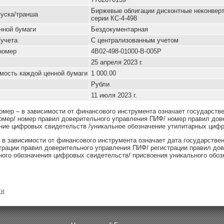
Биржевые облигации дисконтные неконвер
уска/транша
серии КС-4-498
нной бумаги
Бездокументарная
/учета
С централизованным учетом
номер
4B02-498-01000-B-005P
25 апреля 2023 г.
мость каждой ценной бумаги
1 000.00
Рубли
11 июля 2023 г.
омер – в зависимости от финансового инструмента означает государств
омер/ номер правил доверительного управления ПИФ/ номер правил дов
ние цифровых свидетельств /уникальное обозначение утилитарных цифр
– в зависимости от финансового инструмента означает дата государстве
страции правил доверительного управления ПИФ/ регистрации правил до
ного обозначения цифровых свидетельств/ присвоения уникального обоз
ти