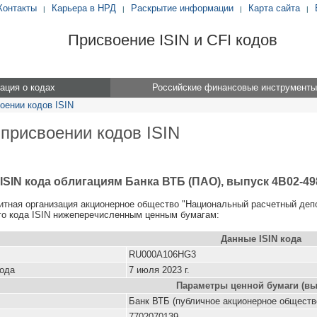
Контакты
Карьера в НРД
Раскрытие информации
Карта сайта
|
|
|
|
Присвоение ISIN и CFI кодов
ция о кодах
Российские финансовые инструменты
оении кодов ISIN
 присвоении кодов ISIN
ISIN кода облигациям Банка ВТБ (ПАО), выпуск 4B02-49
итная организация акционерное общество "Национальный расчетный деп
о кода ISIN нижеперечисленным ценным бумагам:
Данные ISIN кода
RU000A106HG3
кода
7 июля 2023 г.
Параметры ценной бумаги (вы
Банк ВТБ (публичное акционерное обществ
7702070139