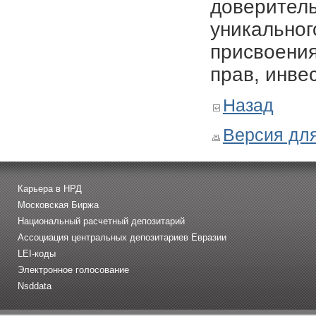
доверитель
уникальног
присвоения
прав, инве
Назад
Версия для
Карьера в НРД
Московская Биржа
Национальный расчетный депозитарий
Ассоциация центральных депозитариев Евразии
LEI-коды
Электронное голосование
Nsddata