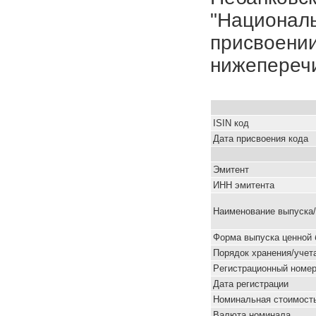
"Националь
присвоении
нижепереч
ISIN код
Дата присвоения кода
Эмитент
ИНН эмитента
Наименование выпуска
Форма выпуска ценной 
Порядок хранения/учет
Pегистрационный номе
Дата регистрации
Номинальная стоимость
Валюта номинала