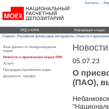
Контакты
Кар
|
НРД и АННА
Информация о кодах
Главная
›
Российские финансовые инструменты
›
Новости о присвоении
Новости
База данных по международным
кодам
Новости о присвоении кодов ISIN
05.07.23
Услуги
Процедура присвоения кодов
О присво
Документы, тарифы
(ПАО), в
Небанковск
"Националь