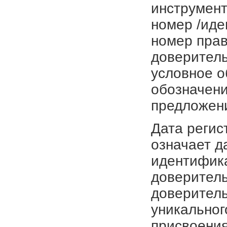
инструмент
номер /иде
номер прав
доверитель
условное о
обозначени
предложен
Дата регис
означает д
идентифика
доверитель
доверитель
уникальног
присвоения