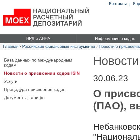
Контакты
Кар
|
НРД и АННА
Информация о кодах
Главная
›
Российские финансовые инструменты
›
Новости о присвоении
Новости
База данных по международным
кодам
Новости о присвоении кодов ISIN
30.06.23
Услуги
Процедура присвоения кодов
О присво
Документы, тарифы
(ПАО), в
Небанковск
"Националь