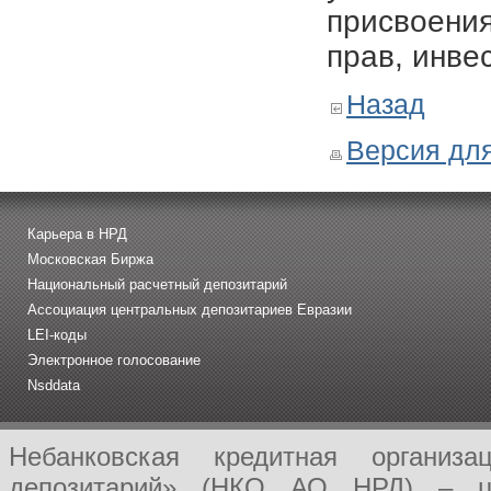
присвоения
прав, инве
Назад
Версия для
Карьера в НРД
Московская Биржа
Национальный расчетный депозитарий
Ассоциация центральных депозитариев Евразии
LEI-коды
Электронное голосование
Nsddata
Небанковская кредитная организ
депозитарий» (НКО АО НРД) – це