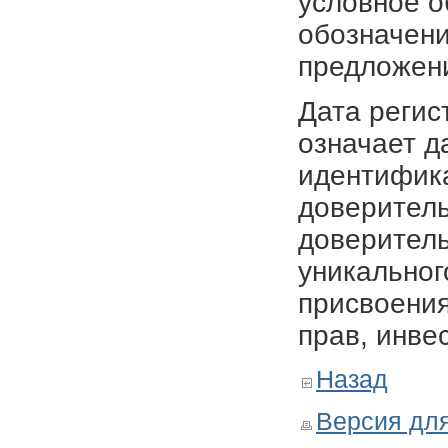
условное о
обозначени
предложен
Дата регис
означает д
идентифика
доверитель
доверитель
уникальног
присвоения
прав, инве
Назад
Версия для