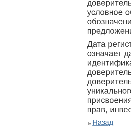
доверитель
условное о
обозначени
предложен
Дата регис
означает д
идентифика
доверитель
доверитель
уникальног
присвоения
прав, инве
Назад