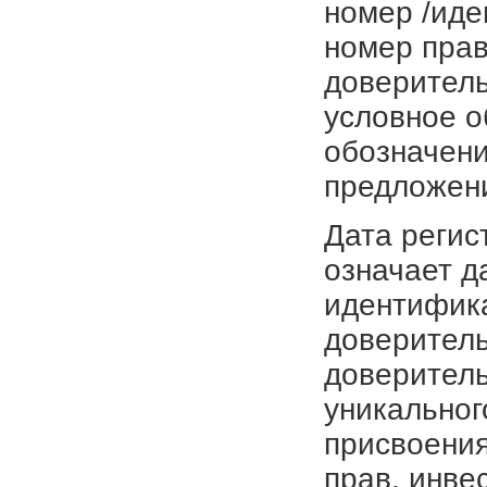
номер /иде
номер прав
доверитель
условное о
обозначени
предложен
Дата регис
означает д
идентифика
доверитель
доверитель
уникальног
присвоения
прав, инве