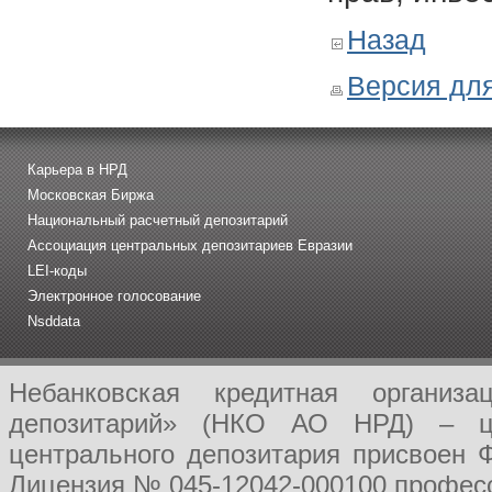
Назад
Версия для
Карьера в НРД
Московская Биржа
Национальный расчетный депозитарий
Ассоциация центральных депозитариев Евразии
LEI-коды
Электронное голосование
Nsddata
Небанковская кредитная организ
депозитарий» (НКО АО НРД) – це
центрального депозитария присвоен 
Лицензия № 045-12042-000100 професс