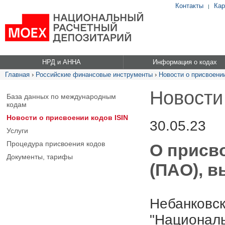
Контакты
Кар
|
НРД и АННА
Информация о кодах
Главная
›
Российские финансовые инструменты
›
Новости о присвоении
Новости
База данных по международным
кодам
Новости о присвоении кодов ISIN
30.05.23
Услуги
Процедура присвоения кодов
О присво
Документы, тарифы
(ПАО), в
Небанковск
"Националь