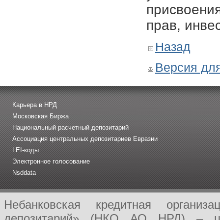
присвоения
прав, инве
Назад
Версия для
Карьера в НРД
Московская Биржа
Национальный расчетный депозитарий
Ассоциация центральных депозитариев Евразии
LEI-коды
Электронное голосование
Nsddata
Небанковская кредитная организ
депозитарий» (НКО АО НРД) – це