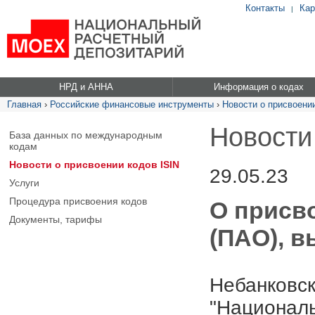
Контакты
Кар
|
НРД и АННА
Информация о кодах
Главная
›
Российские финансовые инструменты
›
Новости о присвоении
Новости
База данных по международным
кодам
Новости о присвоении кодов ISIN
29.05.23
Услуги
Процедура присвоения кодов
О присво
Документы, тарифы
(ПАО), в
Небанковск
"Националь