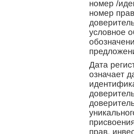
номер /иде
номер прав
доверитель
условное о
обозначени
предложен
Дата регис
означает д
идентифика
доверитель
доверитель
уникальног
присвоения
прав, инве