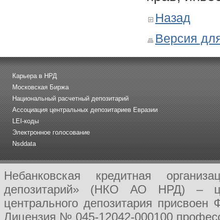
Назад
Версия для
Карьера в НРД
Московская Биржа
Национальный расчетный депозитарий
Ассоциация центральных депозитариев Евразии
LEI-коды
Электронное голосование
Nsddata
Небанковская кредитная организ
депозитарий» (НКО АО НРД) – це
центрального депозитария присвоен 
Лицензия № 045-12042-000100 професс