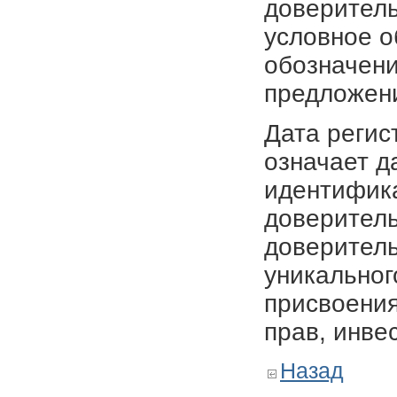
доверитель
условное о
обозначени
предложен
Дата регис
означает д
идентифика
доверитель
доверитель
уникальног
присвоения
прав, инве
Назад