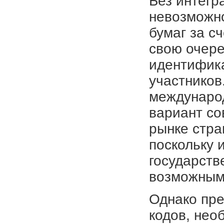
Без интег
невозможно
бумаг за с
свою очер
идентифика
участников
междунаро
вариант со
рынке стра
поскольку 
государств
возможным
Однако пре
кодов, нео