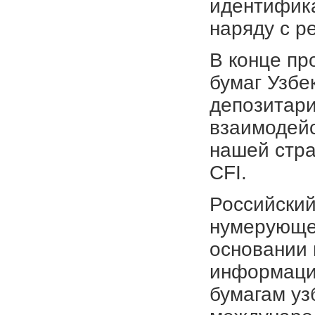
идентифика
наряду с р
В конце пр
бумаг Узбе
депозитар
взаимодей
нашей стра
CFI.
Российски
нумерующег
основании
информаци
бумагам уз