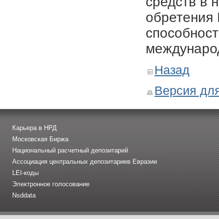
средств в 
обретения
способност
международ
Назад
Версия для
Карьера в НРД
Московская Биржа
Национальный расчетный депозитарий
Ассоциация центральных депозитариев Евразии
LEI-коды
Электронное голосование
Nsddata