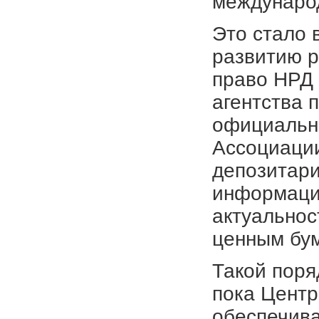
междунаро
Это стало 
развитию р
право НРД
агентства 
официальн
Ассоциаци
депозитари
информацио
актуальнос
ценным бум
Такой поря
пока Центр
обеспечива