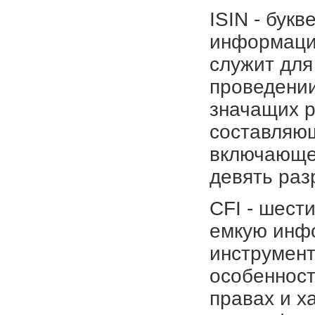
ISIN - бук
информаци
служит для
проведении
значащих р
составляющ
включающе
девять раз
CFI - шест
емкую инфо
инструмент
особенност
правах и х